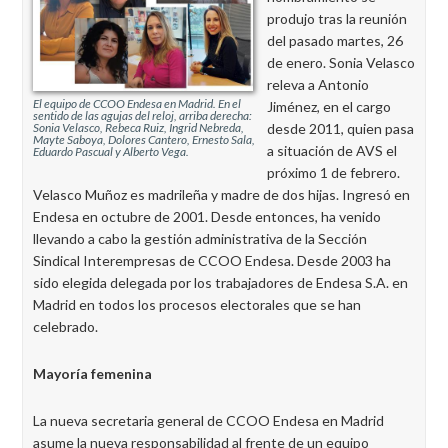
produjo tras la reunión
del pasado martes, 26
de enero. Sonia Velasco
releva a Antonio
El equipo de CCOO Endesa en Madrid. En el
Jiménez, en el cargo
sentido de las agujas del reloj, arriba derecha:
desde 2011, quien pasa
Sonia Velasco, Rebeca Ruiz, Ingrid Nebreda,
Mayte Saboya, Dolores Cantero, Ernesto Sala,
a situación de AVS el
Eduardo Pascual y Alberto Vega.
próximo 1 de febrero.
Velasco Muñoz es madrileña y madre de dos hijas. Ingresó en
Endesa en octubre de 2001. Desde entonces, ha venido
llevando a cabo la gestión administrativa de la Sección
Sindical Interempresas de CCOO Endesa. Desde 2003 ha
sido elegida delegada por los trabajadores de Endesa S.A. en
Madrid en todos los procesos electorales que se han
celebrado.
Mayoría femenina
La nueva secretaria general de CCOO Endesa en Madrid
asume la nueva responsabilidad al frente de un equipo