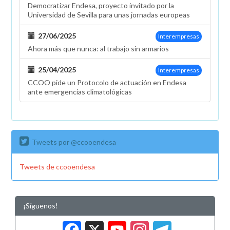
Democratizar Endesa, proyecto invitado por la
Universidad de Sevilla para unas jornadas europeas
27/06/2025
Interempresas
Ahora más que nunca: al trabajo sin armarios
25/04/2025
Interempresas
CCOO pide un Protocolo de actuación en Endesa
ante emergencias climatológicas
Tweets por @ccooendesa
Tweets de ccooendesa
¡Síguenos!
Facebook
X
YouTub
Insta
Tele