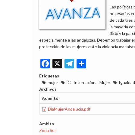
Las políticas
necesarias en
de cada tres
la mayoría co
35% y la parci
especialmente a las andaluzas. Debemos trabajar en 
protección de las mujeres ante la violencia machista
Facebook
X
Telegram
Share
Etiquetas
mujer
Día Internacional Mujer
Igualdad
Archivos
Adjunto
DiaMujerAndalucia.pdf
Ámbito
Zona Sur