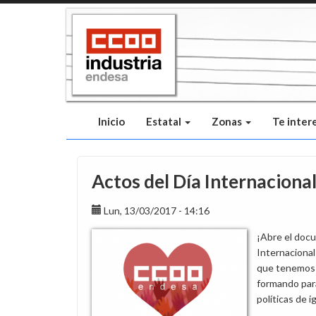
Pasar
al
contenido
principal
Inicio
Estatal
Zonas
Te inter
Actos del Día Internacional
Lun, 13/03/2017 - 14:16
¡Abre el docu
Internacional
que tenemos q
formando para
políticas de 