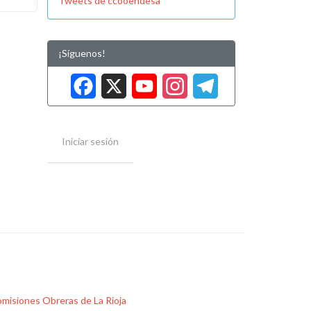
Tweets de ccooendesa
¡Síguenos!
Facebook
X
YouTube
Instag
Tele
Iniciar sesión
misiones Obreras de La Rioja