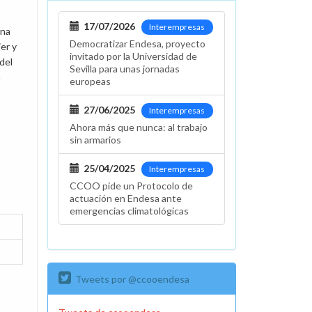
17/07/2026
Interempresas
una
Democratizar Endesa, proyecto
er y
invitado por la Universidad de
del
Sevilla para unas jornadas
a
europeas
27/06/2025
Interempresas
Ahora más que nunca: al trabajo
sin armarios
25/04/2025
Interempresas
CCOO pide un Protocolo de
actuación en Endesa ante
emergencias climatológicas
Tweets por @ccooendesa