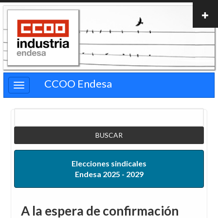
Pasar
al
contenido
principal
CCOO Endesa
Buscar
Elecciones sindicales
Endesa 2025 - 2029
A la espera de confirmación