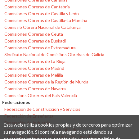
Comisiones Obreras de Cantabria
Comisiones Obreras de Castilla y León
Comisiones Obreras de Castilla-La Mancha
Comissió Obrera Nacional de Catalunya
Comisiones Obreras de Ceuta
Comisiones Obreras de Euskadi
Comisiones Obreras de Extremadura
Sindicato Nacional de Comisións Obreiras de Galicia
Comisiones Obreras de La Rioja
Comisiones Obreras de Madrid
Comisiones Obreras de Melilla
Comisiones Obreras de la Región de Murcia
Comisiones Obreras de Navarra
Comissions Obreres del País Valencià
Federaciones
Federación de Construcción y Servicios
Federación de Enseñanza
Federación de Industria
Esta web utiliza cookies propias y de terceros para optimizar
Federación de Pensionistas y Jubilados
su navegación. Si continúa navegando está dando su
Federación de Sanidad y Sectores Sociosanitarios
consentimiento para su aceptación y nuestra política de