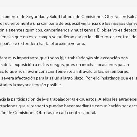
artamento de Seguridad y Salud Laboral de Comisiones Obreras en Bale
o recientemente una campaña de especial vigilancia de los riesgos deri
ión a agentes químicos, cancerígenos y mutágenos. El objetivo es detecta
ciencias que en este campo se pudieran dar en los diferentes centros de
ampaña se extenderá hasta el próximo verano.
ra muy importante que todos l@s trabajador@s sin excepción nos
s de la exposición a estos riesgos, pues en muchas ocasiones pasan
s, lo que nos lleva inconscientemente a infravalorarlos, sin embargo,
severa afectación para la salud a largo plazo. Por ello insistimos que es l
tarles la mayor atención posible.
ancia la participación de l@s trabajador@s expuestos. A ellos les agradec
rtaciones que al respecto puedan hacer mediante comunicación por escr
ción de Comisiones Obreras de cada centro laboral.