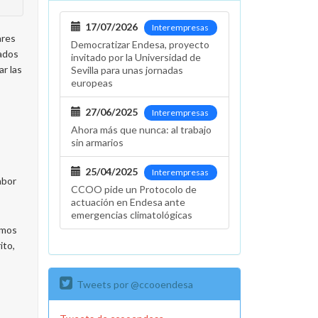
17/07/2026
Interempresas
ares
Democratizar Endesa, proyecto
vados
invitado por la Universidad de
r las
Sevilla para unas jornadas
europeas
27/06/2025
Interempresas
Ahora más que nunca: al trabajo
sin armarios
25/04/2025
Interempresas
abor
CCOO pide un Protocolo de
actuación en Endesa ante
emergencias climatológicas
emos
ito,
Tweets por @ccooendesa