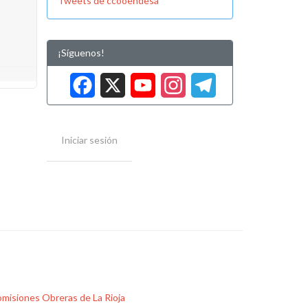
Tweets de ccooendesa
¡Síguenos!
Facebook
X
YouTube
Instag
Tele
Iniciar sesión
misiones Obreras de La Rioja