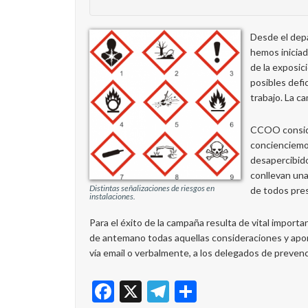
Desde el dep
hemos iniciad
de la exposic
posibles defi
trabajo. La c
CCOO conside
concienciemo
desapercibido
conllevan una 
Distintas señalizaciones de riesgos en
de todos pres
instalaciones.
Para el éxito de la campaña resulta de vital import
de antemano todas aquellas consideraciones y apo
vía email o verbalmente, a los delegados de preven
Facebook
X
Telegram
Share