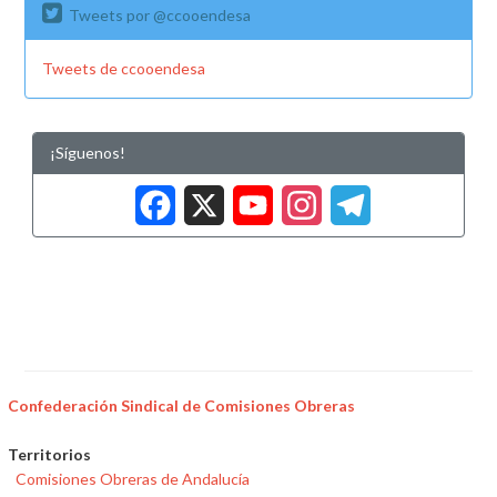
Tweets por @ccooendesa
Tweets de ccooendesa
¡Síguenos!
Facebook
X
YouTub
Insta
Tele
Confederación Sindical de Comisiones Obreras
Territorios
Comisiones Obreras de Andalucía