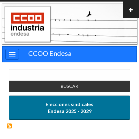
Pasar
al
contenido
principal
CCOO Endesa
Buscar
Elecciones sindicales
Endesa 2025 - 2029